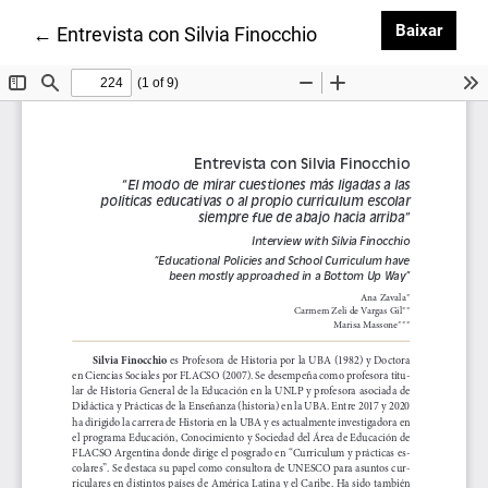
Baixa
Baixar
Voltar aos Detalhes do Artigo
←
Entrevista con Silvia Finocchio