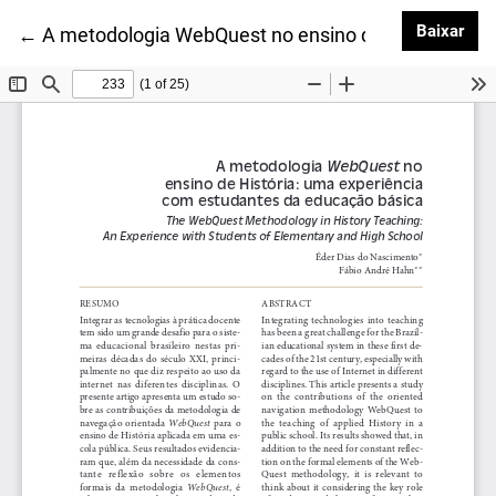
Baix
Baixar
Voltar aos Detalhes do Artigo
←
A metodologia WebQuest no ensino de História: um